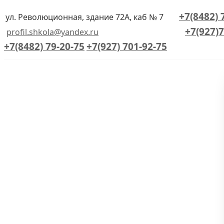
+7(8482) 
ул. Революционная, здание 72А, каб № 7
+7(927)7
profil.shkola@yandex.ru
+7(8482) 79-20-75
+7(927) 701-92-75