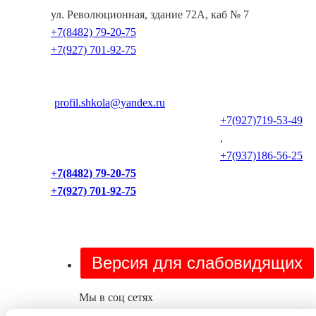
ул. Революционная, здание 72А, каб № 7
+7(8482) 79-20-75
+7(927) 701-92-75
profil.shkola@yandex.ru
+7(927)719-53-49
,
+7(937)186-56-25
+7(8482) 79-20-75
+7(927) 701-92-75
Версия для слабовидящих
Мы в соц сетях