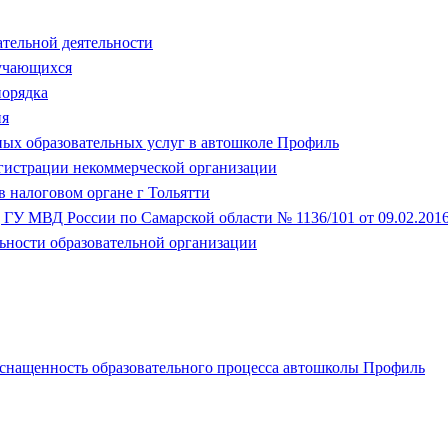
ательной деятельности
бучающихся
порядка
ия
ных образовательных услуг в автошколе Профиль
егистрации некоммерческой организации
в налоговом органе г Тольятти
ГУ МВД России по Самарской области № 1136/101 от 09.02.201
ьности образовательной организации
оснащенность образовательного процесса автошколы Профиль