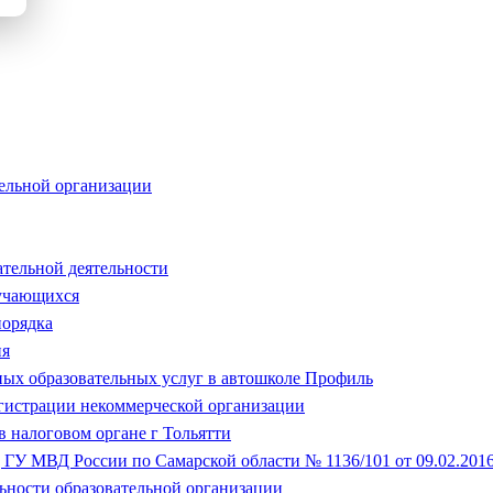
тельной организации
ательной деятельности
бучающихся
порядка
ия
ных образовательных услуг в автошколе Профиль
егистрации некоммерческой организации
в налоговом органе г Тольятти
ГУ МВД России по Самарской области № 1136/101 от 09.02.201
ьности образовательной организации