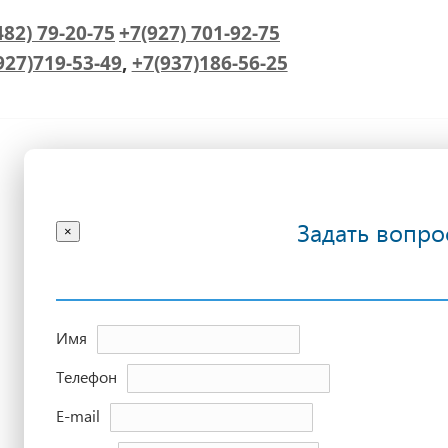
482) 79-20-75
+7(927) 701-92-75
927)719-53-49
,
+7(937)186-56-25
Задать вопро
×
Имя
Телефон
E-mail