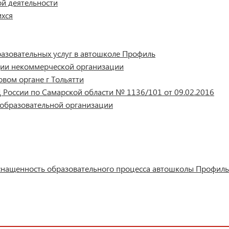
ой деятельности
ихся
азовательных услуг в автошколе Профиль
ации некоммерческой организации
овом органе г Тольятти
 России по Самарской области № 1136/101 от 09.02.2016
 образовательной организации
снащенность образовательного процесса автошколы Профиль