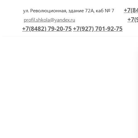
+7(8
ул. Революционная, здание 72А, каб № 7
+7(
profil.shkola@yandex.ru
+7(8482) 79-20-75
+7(927) 701-92-75